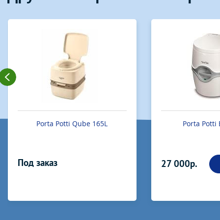
orta Potti Qube 165L
Porta Potti EM 565 P
аказ
27 000р.
В КОРЗИНУ