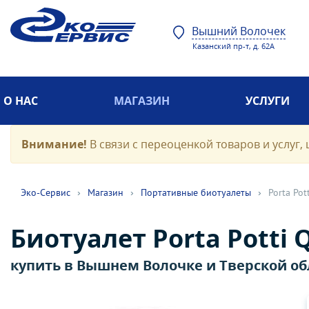
Вышний Волочек
Казанский пр-т, д. 62А
О НАС
МАГАЗИН
УСЛУГИ
Внимание!
В связи с переоценкой товаров и услуг, 
Эко-Cервис
›
Магазин
›
Портативные биотуалеты
›
Porta Pot
Биотуалет Porta Potti 
купить в Вышнем Волочке и Тверской об