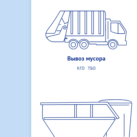
Вывоз мусора
КГО
ТБО