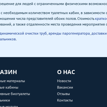
 решение для людей с ограниченными физическими возможнос
с необходимым количеством туалетных кабин, в зависимости о
отношения числа представителей обоих полов. Стоимость
кратко
ваний, а также отдаленности места проведения мероприятия о
динамической очистки труб
,
аренды парогенератора
,
доставки
альников
.
АЗИН
О НАС
ные материалы
Новости
ные кабины
Вакансии
ивные биотуалеты
Отзывы
ьники
Контакты
ные модули