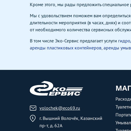
Кроме этого, мы рады предложить специальное
Мы c удовольствием поможем вам определиться 
длительности мероприятия (в часах, днях) и со
от необходимого количества сервисных обслужи
В том числе Эко-Сервис предлагает услуги
гидро
аренды пластиковых контейнеров
,
аренды умыв
МАГ
Расход
Туалет
volochek@eco69.ru
Портат
г. Вышний Волочёк, Казанский
Умывал
пр-т, д. 62А
Туалет