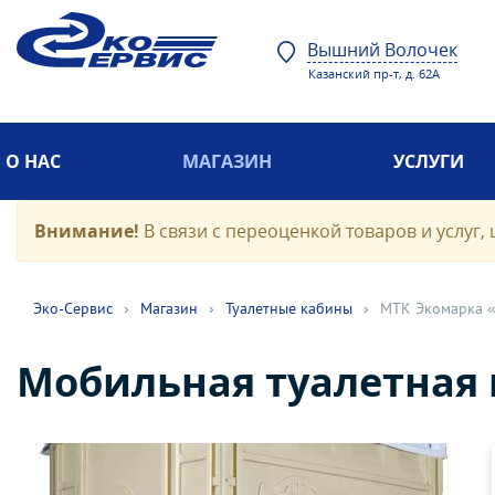
Вышний Волочек
Казанский пр-т, д. 62А
О НАС
МАГАЗИН
УСЛУГИ
Внимание!
В связи с переоценкой товаров и услуг, 
Эко-Cервис
›
Магазин
›
Туалетные кабины
›
МТК Экомарка 
Мобильная туалетная